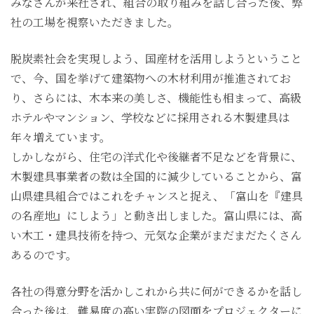
みなさんが来社され、組合の取り組みを話し合った後、弊
社の工場を視察いただきました。
脱炭素社会を実現しよう、国産材を活用しようということ
で、今、国を挙げて建築物への木材利用が推進されてお
り、さらには、木本来の美しさ、機能性も相まって、高級
ホテルやマンション、学校などに採用される木製建具は
年々増えています。
しかしながら、住宅の洋式化や後継者不足などを背景に、
木製建具事業者の数は全国的に減少していることから、富
山県建具組合ではこれをチャンスと捉え、「富山を『建具
の名産地』にしよう」と動き出しました。富山県には、高
い木工・建具技術を持つ、元気な企業がまだまだたくさん
あるのです。
各社の得意分野を活かしこれから共に何ができるかを話し
合った後は、難易度の高い実際の図面をプロジェクターに